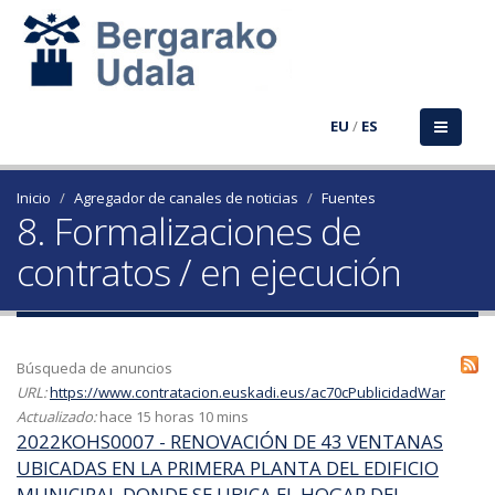
EU
/
ES
Inicio
Agregador de canales de noticias
Fuentes
8. Formalizaciones de
contratos / en ejecución
Búsqueda de anuncios
URL:
https://www.contratacion.euskadi.eus/ac70cPublicidadWar
Actualizado:
hace 15 horas 10 mins
2022KOHS0007 - RENOVACIÓN DE 43 VENTANAS
UBICADAS EN LA PRIMERA PLANTA DEL EDIFICIO
MUNICIPAL DONDE SE UBICA EL HOGAR DEL