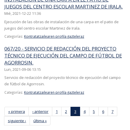
JUEGOS DEL CENTRO ESCOLAR MARTINEZ DE IRALA.
Mié, 2021-12-22 11:36
Ejecución de las obras de instalación de una carpa en el patio de
juegos del centro escolar Martinez de Irala.
Categorías:
Kontratatzailearen profila gazteleraz
067/20 - SERVICIO DE REDACCIÓN DEL PROYECTO
TÉCNICO DE EJECUCIÓN DEL CAMPO DE FÚTBOL DE
AGORROSIN.
Lun, 2021-09-06 13:15
Servicio de redacción del proyecto técnico de ejecución del campo
de fútbol de Agorrosin.
Categorías:
Kontratatzailearen profila gazteleraz
Páginas
« primera
‹ anterior
1
2
3
4
5
6
7
siguiente ›
última »