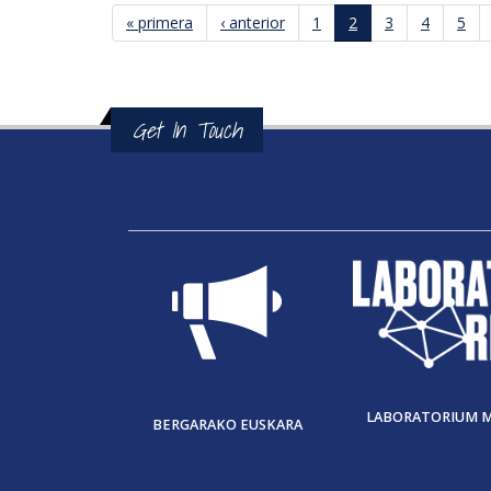
Páginas
« primera
‹ anterior
1
2
3
4
5
Get In Touch
LABORATORIUM 
BERGARAKO EUSKARA