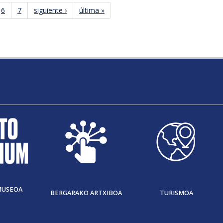
6
7
siguiente ›
última »
MUSEOA
BERGARAKO ARTXIBOA
TURISMOA