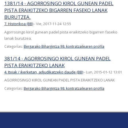
1381/14 - AGORROSINGO KIROL GUNEAN PADEL
PISTA ERAIKITZEKO BIGARREN FASEKO LANAK
BURUTZEA.
7. Historikoa (BB)
-
Vie, 2017-11-24 12:55
Agorrosingo kirol gunean padel pista eraikitzeko bigarren faseko
lanak burutzea.
Categorías:
Bergarako Bihargintza 98: kontratzailearen profila
381/14 - AGORROSINGO KIROL GUNEAN PADEL
PISTA ERAIKITZEKO LANAK
4. Itxiak / ikerketan, adjudikatzeko daude (BB)
-
Lun, 2015-01-12 13:01
AGORROSINGO KIROL GUNEAN PADEL PISTA ERAIKITZEKO LANAK
Categorías:
Bergarako Bihargintza 98: kontratzailearen profila