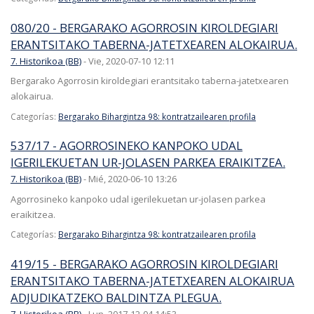
080/20 - BERGARAKO AGORROSIN KIROLDEGIARI
ERANTSITAKO TABERNA-JATETXEAREN ALOKAIRUA.
7. Historikoa (BB)
-
Vie, 2020-07-10 12:11
Bergarako Agorrosin kiroldegiari erantsitako taberna-jatetxearen
alokairua.
Categorías:
Bergarako Bihargintza 98: kontratzailearen profila
537/17 - AGORROSINEKO KANPOKO UDAL
IGERILEKUETAN UR-JOLASEN PARKEA ERAIKITZEA.
7. Historikoa (BB)
-
Mié, 2020-06-10 13:26
Agorrosineko kanpoko udal igerilekuetan ur-jolasen parkea
eraikitzea.
Categorías:
Bergarako Bihargintza 98: kontratzailearen profila
419/15 - BERGARAKO AGORROSIN KIROLDEGIARI
ERANTSITAKO TABERNA-JATETXEAREN ALOKAIRUA
ADJUDIKATZEKO BALDINTZA PLEGUA.
7. Historikoa (BB)
-
Lun, 2017-12-04 14:53