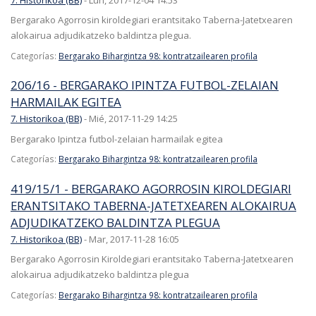
Bergarako Agorrosin kiroldegiari erantsitako Taberna-Jatetxearen
alokairua adjudikatzeko baldintza plegua.
Categorías:
Bergarako Bihargintza 98: kontratzailearen profila
206/16 - BERGARAKO IPINTZA FUTBOL-ZELAIAN
HARMAILAK EGITEA
7. Historikoa (BB)
-
Mié, 2017-11-29 14:25
Bergarako Ipintza futbol-zelaian harmailak egitea
Categorías:
Bergarako Bihargintza 98: kontratzailearen profila
419/15/1 - BERGARAKO AGORROSIN KIROLDEGIARI
ERANTSITAKO TABERNA-JATETXEAREN ALOKAIRUA
ADJUDIKATZEKO BALDINTZA PLEGUA
7. Historikoa (BB)
-
Mar, 2017-11-28 16:05
Bergarako Agorrosin Kiroldegiari erantsitako Taberna-Jatetxearen
alokairua adjudikatzeko baldintza plegua
Categorías:
Bergarako Bihargintza 98: kontratzailearen profila