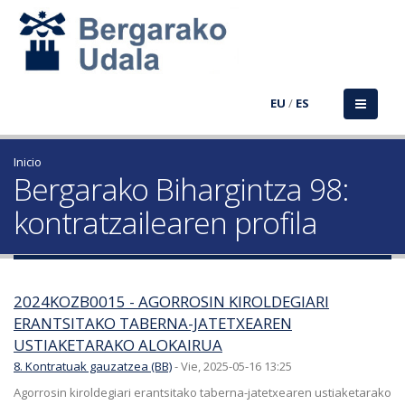
EU
/
ES
Inicio
Bergarako Bihargintza 98:
kontratzailearen profila
2024KOZB0015 - AGORROSIN KIROLDEGIARI
ERANTSITAKO TABERNA-JATETXEAREN
USTIAKETARAKO ALOKAIRUA
8. Kontratuak gauzatzea (BB)
-
Vie, 2025-05-16 13:25
Agorrosin kiroldegiari erantsitako taberna-jatetxearen ustiaketarako