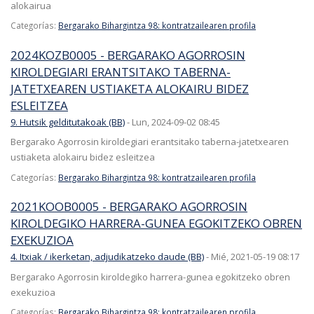
alokairua
Categorías:
Bergarako Bihargintza 98: kontratzailearen profila
2024KOZB0005 - BERGARAKO AGORROSIN
KIROLDEGIARI ERANTSITAKO TABERNA-
JATETXEAREN USTIAKETA ALOKAIRU BIDEZ
ESLEITZEA
9. Hutsik gelditutakoak (BB)
-
Lun, 2024-09-02 08:45
Bergarako Agorrosin kiroldegiari erantsitako taberna-jatetxearen
ustiaketa alokairu bidez esleitzea
Categorías:
Bergarako Bihargintza 98: kontratzailearen profila
2021KOOB0005 - BERGARAKO AGORROSIN
KIROLDEGIKO HARRERA-GUNEA EGOKITZEKO OBREN
EXEKUZIOA
4. Itxiak / ikerketan, adjudikatzeko daude (BB)
-
Mié, 2021-05-19 08:17
Bergarako Agorrosin kiroldegiko harrera-gunea egokitzeko obren
exekuzioa
Categorías:
Bergarako Bihargintza 98: kontratzailearen profila