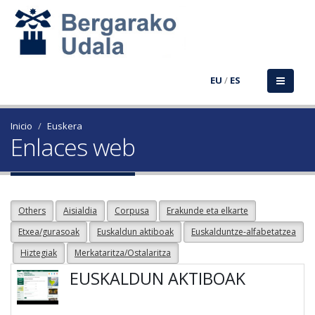
EU
/
ES
Inicio
Euskera
Enlaces web
Others
Aisialdia
Corpusa
Erakunde eta elkarte
Etxea/gurasoak
Euskaldun aktiboak
Euskalduntze-alfabetatzea
Hiztegiak
Merkataritza/Ostalaritza
EUSKALDUN AKTIBOAK