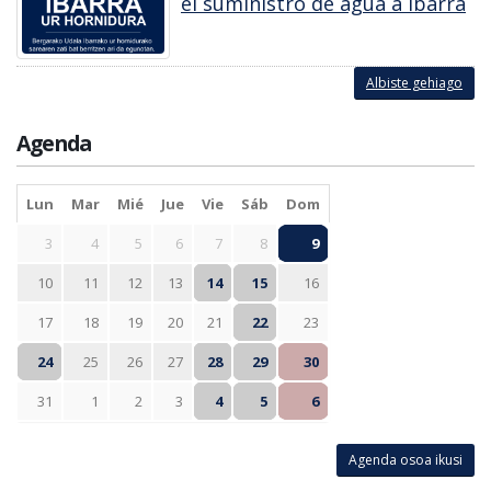
el suministro de agua a Ibarra
Albiste gehiago
Agenda
Lun
Mar
Mié
Jue
Vie
Sáb
Dom
3
4
5
6
7
8
9
10
11
12
13
14
15
16
17
18
19
20
21
22
23
24
25
26
27
28
29
30
31
1
2
3
4
5
6
Agenda osoa ikusi