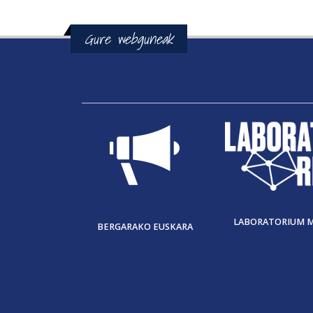
Gure webguneak
LABORATORIUM 
BERGARAKO EUSKARA