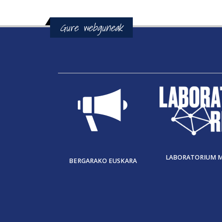
Gure webguneak
LABORATORIUM 
BERGARAKO EUSKARA