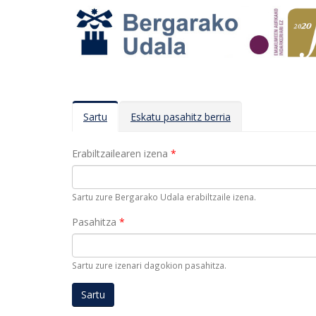
Atal primarioak
Sartu
(atal
Eskatu pasahitz berria
gaitua)
Erabiltzailearen izena
*
Sartu zure Bergarako Udala erabiltzaile izena.
Pasahitza
*
Sartu zure izenari dagokion pasahitza.